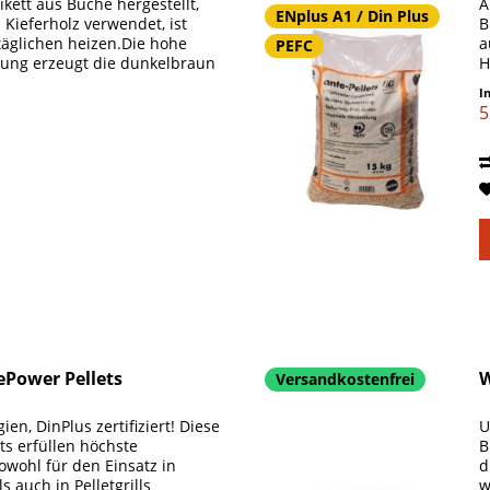
kett aus Buche hergestellt,
A
ENplus A1 / Din Plus
d Kieferholz verwendet, ist
B
äglichen heizen.Die hohe
a
PEFC
sung erzeugt die dunkelbraun
H
h
I
5
ePower Pellets
W
Versandkostenfrei
en, DinPlus zertifiziert! Diese
U
ts erfüllen höchste
B
owohl für den Einsatz in
d
s auch in Pelletgrills
w