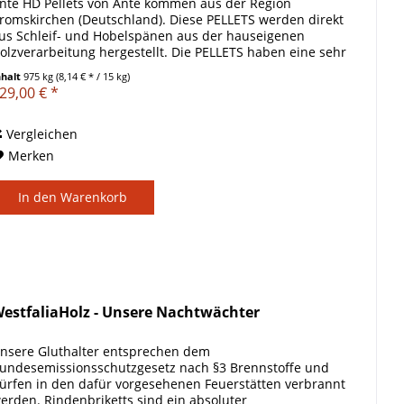
nte HD Pellets von Ante kommen aus der Region
romskirchen (Deutschland). Diese PELLETS werden direkt
us Schleif- und Hobelspänen aus der hauseigenen
olzverarbeitung hergestellt. Die PELLETS haben eine sehr
elle und regelmäßige...
nhalt
975 kg
(8,14 € * / 15 kg)
29,00 € *
Vergleichen
Merken
In den
Warenkorb
estfaliaHolz - Unsere Nachtwächter
nsere Gluthalter entsprechen dem
undesemissionsschutzgesetz nach §3 Brennstoffe und
ürfen in den dafür vorgesehenen Feuerstätten verbrannt
erden. Rindenbriketts sind ein absoluter