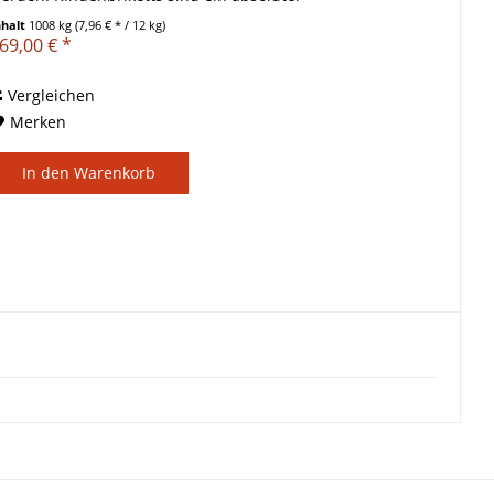
ualitätsbrennstoff aus reiner trockener Rinde,...
nhalt
1008 kg
(7,96 € * / 12 kg)
69,00 € *
Vergleichen
Merken
In den
Warenkorb