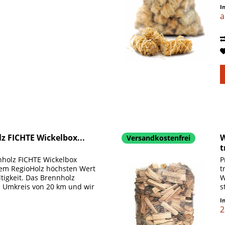
es und...
I
a
z FICHTE Wickelbox...
W
Versandkostenfrei
t
nholz FICHTE Wickelbox
P
rem RegioHolz höchsten Wert
t
tigkeit. Das Brennholz
W
 Umkreis von 20 km und wir
s
v
I
2