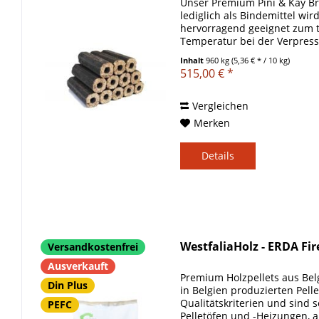
Unser Premium Pini & Kay Bri
lediglich als Bindemittel wir
hervorragend geeignet zum t
Temperatur bei der Verpres
bis schwarze...
Inhalt
960 kg
(5,36 € * / 10 kg)
515,00 € *
Vergleichen
Merken
Details
WestfaliaHolz - ERDA Fir
Versandkostenfrei
Ausverkauft
Premium Holzpellets aus Belgi
Din Plus
in Belgien produzierten Pelle
Qualitätskriterien und sind s
PEFC
Pelletöfen und -Heizungen, al