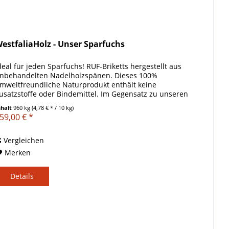
estfaliaHolz - Unser Sparfuchs
deal für jeden Sparfuchs! RUF-Briketts hergestellt aus
nbehandelten Nadelholzspänen. Dieses 100%
mweltfreundliche Naturprodukt enthält keine
usatzstoffe oder Bindemittel. Im Gegensatz zu unseren
UF Birkenholzbriketts oder den RUF...
nhalt
960 kg
(4,78 € * / 10 kg)
59,00 € *
Vergleichen
Merken
Details