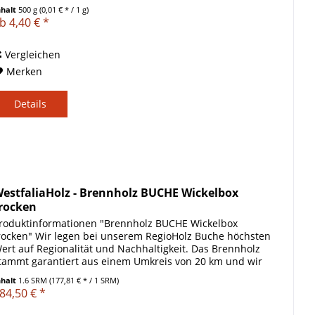
nhalt
500 g
(0,01 € * / 1 g)
b 4,40 € *
Vergleichen
Merken
Details
estfaliaHolz - Brennholz BUCHE Wickelbox
rocken
roduktinformationen "Brennholz BUCHE Wickelbox
rocken" Wir legen bei unserem RegioHolz Buche höchsten
ert auf Regionalität und Nachhaltigkeit. Das Brennholz
tammt garantiert aus einem Umkreis von 20 km und wir
on uns für Sie in...
nhalt
1.6 SRM
(177,81 € * / 1 SRM)
84,50 € *