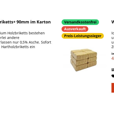
briketts+ 90mm im Karton
W
Versandkostenfrei
Ausverkauft
mium Holzbriketts bestehen
I
Preis-Leistungssieger
erlei andere
u
lassen nur 0,5% Asche. Sofort
u
 Hartholzbriketts ein
Z
R
I
4