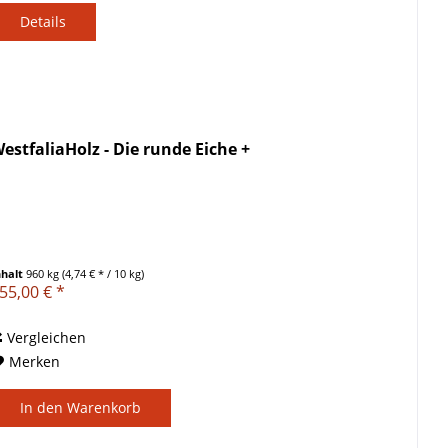
Details
estfaliaHolz - Die runde Eiche +
nhalt
960 kg
(4,74 € * / 10 kg)
55,00 € *
Vergleichen
Merken
In den
Warenkorb