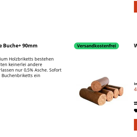
nde Buche+ 90mm
W
Versandkostenfrei
mium Holzbriketts bestehen
ten keinerlei andere
lassen nur 0,5% Asche. Sofort
 Buchenbriketts ein
I
4