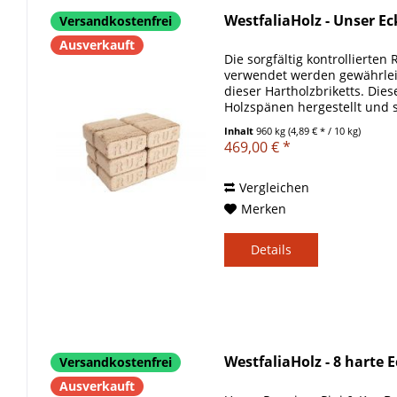
WestfaliaHolz - Unser Ec
Versandkostenfrei
Ausverkauft
Die sorgfältig kontrollierten 
verwendet werden gewährleis
dieser Hartholzbriketts. Dies
Holzspänen hergestellt und
nachhaltiger...
Inhalt
960 kg
(4,89 € * / 10 kg)
469,00 € *
Vergleichen
Merken
Details
WestfaliaHolz - 8 harte 
Versandkostenfrei
Ausverkauft