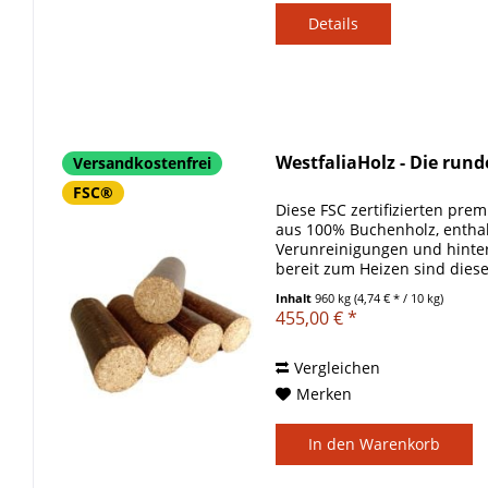
Details
WestfaliaHolz - Die ru
Versandkostenfrei
FSC®
Diese FSC zertifizierten pre
aus 100% Buchenholz, enthal
Verunreinigungen und hinter
bereit zum Heizen sind diese
ausgezeichneter Ersatz für...
Inhalt
960 kg
(4,74 € * / 10 kg)
455,00 € *
Vergleichen
Merken
In den
Warenkorb