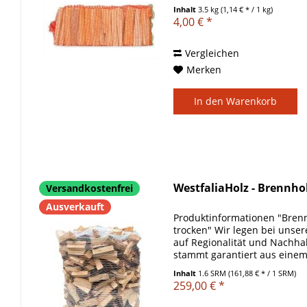
km. Sie erhalten ein regional
Inhalt
3.5 kg
(1,14 € * / 1 kg)
4,00 € *
Vergleichen
Merken
In den
Warenkorb
WestfaliaHolz - Brennhol
Versandkostenfrei
Ausverkauft
Produktinformationen "Bren
trocken" Wir legen bei unse
auf Regionalität und Nachhal
stammt garantiert aus einem
von uns für Sie in...
Inhalt
1.6 SRM
(161,88 € * / 1 SRM)
259,00 € *