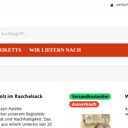
einfac
RIKETTS
WIR LIEFERN NACH
olz im Raschelsack
W
Versandkostenfrei
Ausverkauft
zen Palette
A
n bei unserem RegioHolz
v
ät und Nachhaltigkeit. Das
 aus einem Umkreis von 20