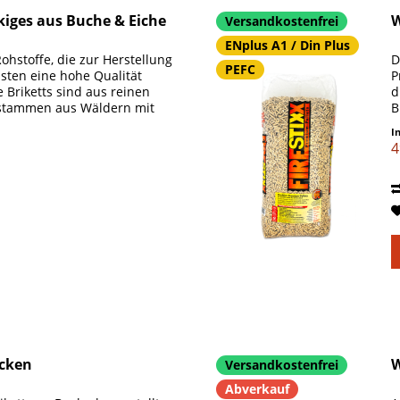
kiges aus Buche & Eiche
W
Versandkostenfrei
ENplus A1 / Din Plus
Rohstoffe, die zur Herstellung
D
PEFC
ten eine hohe Qualität
P
e Briketts sind aus reinen
d
 stammen aus Wäldern mit
B
s
I
4
Ecken
W
Versandkostenfrei
Abverkauf