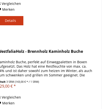
Vergleichen
Merken
Details
estfaliaHolz - Brennholz Kaminholz Buche
aminholz Buche, perfekt auf Einwegpaletten in Boxen
ufgesetzt. Das Holz hat eine Restfeuchte von max. ca.
4% und ist daher sowohl zum heizen im Winter, als auch
um schwenken und grillen im Sommer geeignet. Die
oxengröße beträgt etwa...
nhalt
3 SRM
(143,00 € * / 1 SRM)
29,00 € *
Vergleichen
Merken