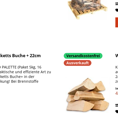
iketts Buche + 22cm
W
Versandkostenfrei
Ausverkauft
ALETTE (Paket 5kg, 16
K
ktische und effiziente Art zu
a
ketts Buche+ in der
2
kung! Bei Brennstoffe
z
B
I
4