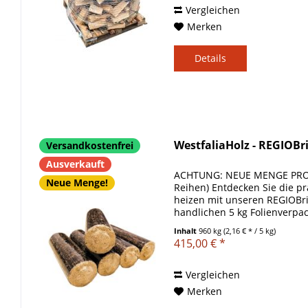
Vergleichen
Merken
Details
WestfaliaHolz - REGIOBr
Versandkostenfrei
Ausverkauft
ACHTUNG: NEUE MENGE PRO P
Neue Menge!
Reihen) Entdecken Sie die pra
heizen mit unseren REGIOBri
handlichen 5 kg Folienverpac
Saarland bieten wir Ihnen...
Inhalt
960 kg
(2,16 € * / 5 kg)
415,00 € *
Vergleichen
Merken