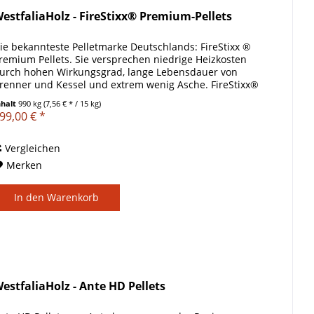
estfaliaHolz - FireStixx® Premium-Pellets
ie bekannteste Pelletmarke Deutschlands: FireStixx ®
remium Pellets. Sie versprechen niedrige Heizkosten
urch hohen Wirkungsgrad, lange Lebensdauer von
renner und Kessel und extrem wenig Asche. FireStixx®
etzt sich selbst sehr hohe...
nhalt
990 kg
(7,56 € * / 15 kg)
99,00 € *
Vergleichen
Merken
In den
Warenkorb
estfaliaHolz - Ante HD Pellets