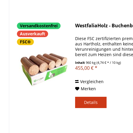
WestfaliaHolz - Buchen
Versandkostenfrei
Ausverkauft
Diese FSC zertifizierten pre
FSC®
aus Hartholz, enthalten kein
Verunreinigungen und hinter
bereit zum Heizen sind diese
ausgezeichneter Ersatz für...
Inhalt
960 kg
(4,74 € * / 10 kg)
455,00 € *
Vergleichen
Merken
Details