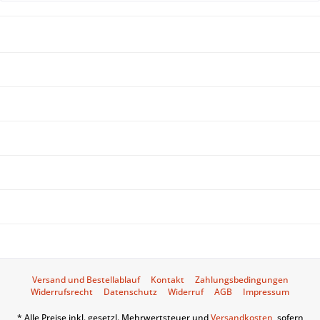
NEWSLETTER
ÜBER UNS
SHOP SERVICE
INFORMATIONEN
SERVICE HOTLINE
UNSERE ZAHLUNGSARTEN
WIR VERSENDEN MIT:
Versand und Bestellablauf
Kontakt
Zahlungsbedingungen
Widerrufsrecht
Datenschutz
Widerruf
AGB
Impressum
* Alle Preise inkl. gesetzl. Mehrwertsteuer und
Versandkosten
,sofern