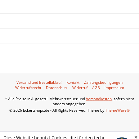
SHOP SERVICE
INFORMATIONEN
SERVICE HOTLINE
UNSERE ZAHLUNGSARTEN
WIR VERSENDEN MIT:
Versand und Bestellablauf
Kontakt
Zahlungsbedingungen
Widerrufsrecht
Datenschutz
Widerruf
AGB
Impressum
* Alle Preise inkl. gesetzl. Mehrwertsteuer und
Versandkosten
,sofern nicht
anders angegeben.
© 2026 Eckertshops.de - All Rights Reserved. Theme by
ThemeWare®
✕
Diese Website benutzt Cookies, die für den technischen Betrieb