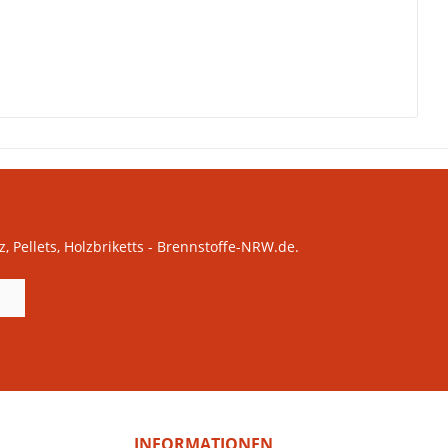
 Pellets, Holzbriketts - Brennstoffe-NRW.de.
INFORMATIONEN