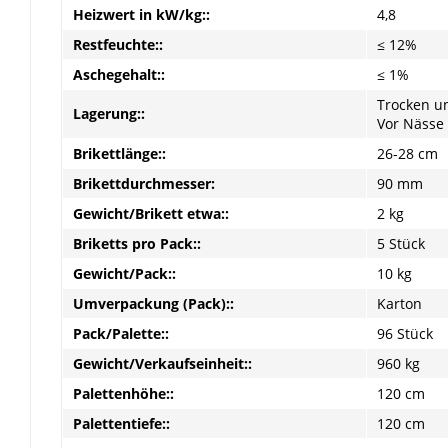
Heizwert in kW/kg::
4,8
Restfeuchte::
≤ 12%
Aschegehalt::
≤ 1%
Trocken u
Lagerung::
Vor Nässe
Brikettlänge::
26-28 cm
Brikettdurchmesser:
90 mm
Gewicht/Brikett etwa::
2 kg
Briketts pro Pack::
5 Stück
Gewicht/Pack::
10 kg
Umverpackung (Pack)::
Karton
Pack/Palette::
96 Stück
Gewicht/Verkaufseinheit::
960 kg
Palettenhöhe::
120 cm
Palettentiefe::
120 cm