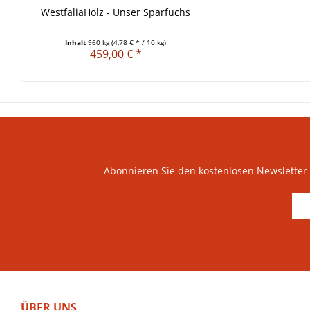
WestfaliaHolz - Unser Sparfuchs
Inhalt
960 kg
(4,78 € * / 10 kg)
459,00 € *
Abonnieren Sie den kostenlosen Newsletter u
ÜBER UNS